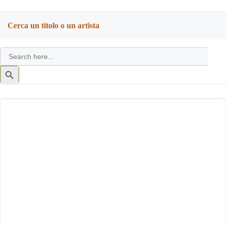
Cerca un titolo o un artista
Search
for:
Search
Button