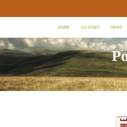
Vai
al
contenuto
HOME
LO STAFF
NEWS
Po