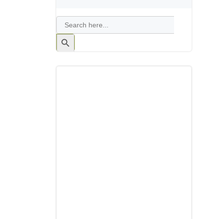
Search
for:
Search
Button