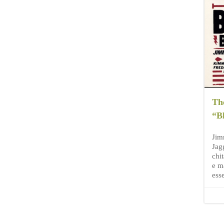
Th
“B
Jim
Jag
chi
e m
ess