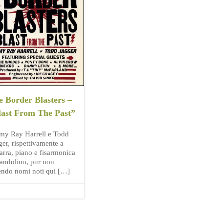
e Border Blasters –
last From The Past”
my Ray Harrell e Todd
ger, rispettivamente a
tarra, piano e fisarmonica
andolino, pur non
endo nomi noti qui […]