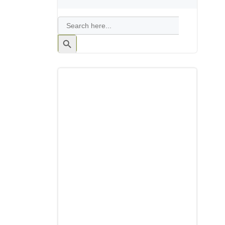
Search
for:
Search
Button