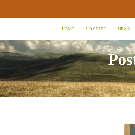
Vai
al
contenuto
HOME
LO STAFF
NEWS
Pos