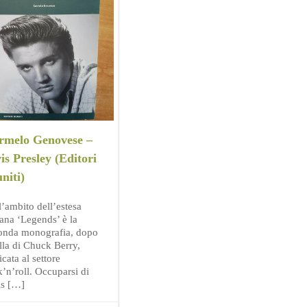
rmelo Genovese –
is Presley (Editori
niti)
l’ambito dell’estesa
lana ‘Legends’ è la
onda monografia, dopo
lla di Chuck Berry,
cata al settore
k’n’roll. Occuparsi di
is […]