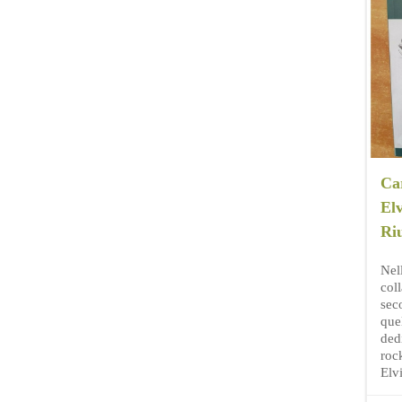
Ca
Elv
Riu
Nel
col
sec
que
dedi
roc
Elv