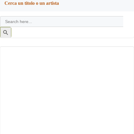
Cerca un titolo o un artista
Search
for:
Search
Button