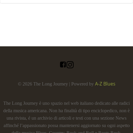
A-Z Blues
© 2026 The Long Journey | Powered by
The Long Journey è uno spazio nel web italiano dedicato alle radici
della musica americana. Non ha finalità di tipo enciclopedico, non è
una rivista, é un archivio di articoli e testi con una sezione News
affinché l’appassionato possa mantenersi aggiornato su ogni aspetto
della musica Blues, Country, Rock and Roll e Roots Rock.