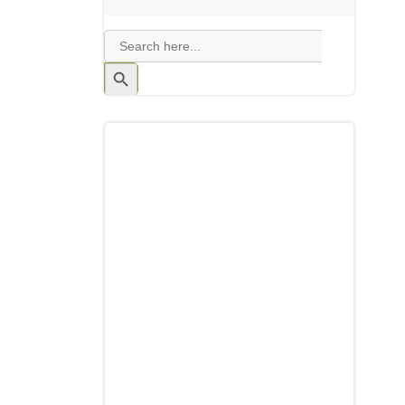
Search
for:
Search
Button