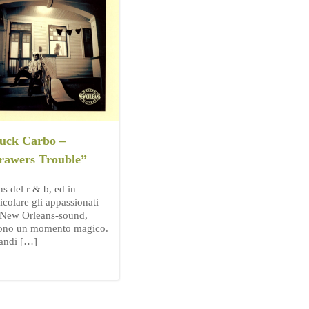
uck Carbo –
rawers Trouble”
ns del r & b, ed in
icolare gli appassionati
 New Orleans-sound,
ono un momento magico.
randi […]