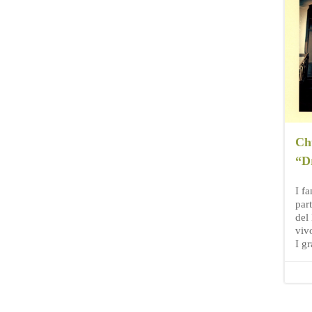
Ch
“D
I fa
part
del
viv
I g