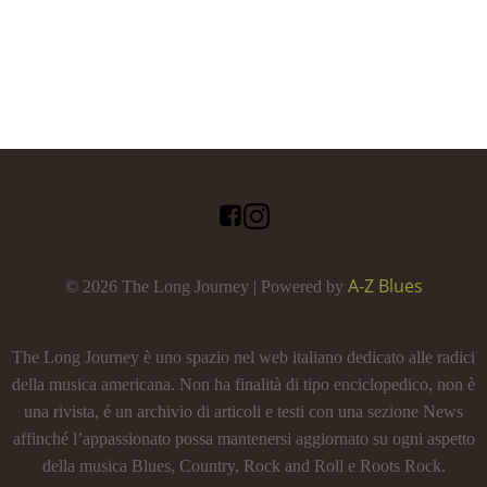
A-Z Blues
© 2026 The Long Journey | Powered by
The Long Journey è uno spazio nel web italiano dedicato alle radici
della musica americana. Non ha finalità di tipo enciclopedico, non è
una rivista, é un archivio di articoli e testi con una sezione News
affinché l’appassionato possa mantenersi aggiornato su ogni aspetto
della musica Blues, Country, Rock and Roll e Roots Rock.