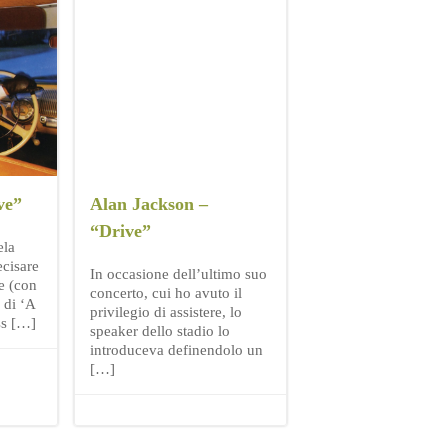
ve”
Alan Jackson –
“Drive”
ela
ecisare
In occasione dell’ultimo suo
e (con
concerto, cui ho avuto il
 di ‘A
privilegio di assistere, lo
ss […]
speaker dello stadio lo
introduceva definendolo un
[…]