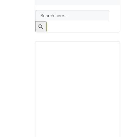
Search
for:
Search
Button