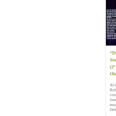
“D
Sto
(2ª
Ob
Al 
Rob
con
Jam
muo
Del