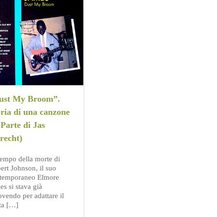
ust My Broom”.
ria di una canzone
 Parte di Jas
recht)
tempo della morte di
ert Johnson, il suo
temporaneo Elmore
es si stava già
vendo per adattare il
ta […]