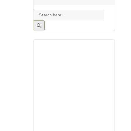
Search
for:
Search
Button