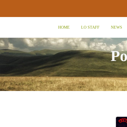
Vai
al
contenuto
HOME
LO STAFF
NEWS
Po