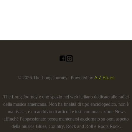
A-Z Blues
© 2026 The Long Journey | Powered by
The Long Journey è uno spazio nel web italiano dedicato alle radici
della musica americana. Non ha finalità di tipo enciclopedico, non è
una rivista, é un archivio di articoli e testi con una sezione News
affinché l’appassionato possa mantenersi aggiornato su ogni aspetto
della musica Blues, Country, Rock and Roll e Roots Rock.