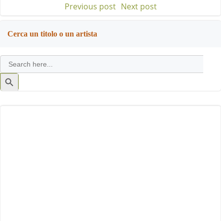
Previous post
Next post
Post
Post
navigation
navigation
Cerca un titolo o un artista
Search
for:
Search
Button