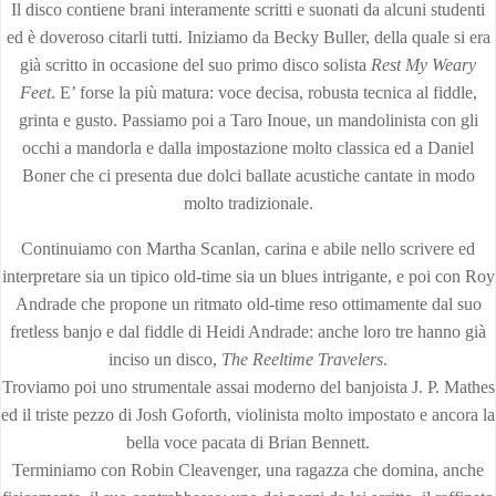
Il disco contiene brani interamente scritti e suonati da alcuni studenti
ed è doveroso citarli tutti. Iniziamo da Becky Buller, della quale si era
già scritto in occasione del suo primo disco solista
Rest My Weary
Feet
. E’ forse la più matura: voce decisa, robusta tecnica al fiddle,
grinta e gusto. Passiamo poi a Taro Inoue, un mandolinista con gli
occhi a mandorla e dalla impostazione molto classica ed a Daniel
Boner che ci presenta due dolci ballate acustiche cantate in modo
molto tradizionale.
Continuiamo con Martha Scanlan, carina e abile nello scrivere ed
interpretare sia un tipico old-time sia un blues intrigante, e poi con Roy
Andrade che propone un ritmato old-time reso ottimamente dal suo
fretless banjo e dal fiddle di Heidi Andrade: anche loro tre hanno già
inciso un disco,
The Reeltime Travelers
.
Troviamo poi uno strumentale assai moderno del banjoista J. P. Mathes
ed il triste pezzo di Josh Goforth, violinista molto impostato e ancora la
bella voce pacata di Brian Bennett.
Terminiamo con Robin Cleavenger, una ragazza che domina, anche