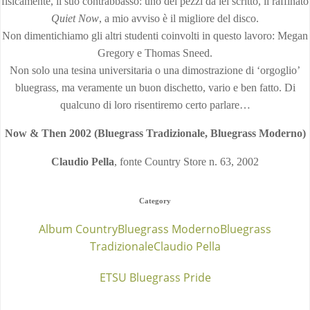
fisicamente, il suo contrabbasso: uno dei pezzi da lei scritto, il raffinato
Quiet Now
, a mio avviso è il migliore del disco.
Non dimentichiamo gli altri studenti coinvolti in questo lavoro: Megan
Gregory e Thomas Sneed.
Non solo una tesina universitaria o una dimostrazione di ‘orgoglio’
bluegrass, ma veramente un buon dischetto, vario e ben fatto. Di
qualcuno di loro risentiremo certo parlare…
Now & Then 2002 (Bluegrass Tradizionale, Bluegrass Moderno)
Claudio Pella
, fonte Country Store n. 63, 2002
Category
Album Country
Bluegrass Moderno
Bluegrass
Tradizionale
Claudio Pella
ETSU Bluegrass Pride