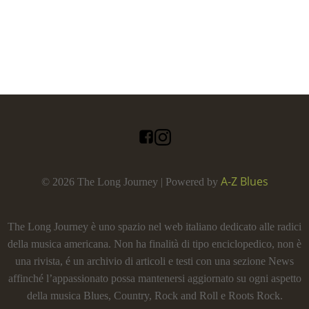
A-Z Blues
© 2026 The Long Journey | Powered by
The Long Journey è uno spazio nel web italiano dedicato alle radici
della musica americana. Non ha finalità di tipo enciclopedico, non è
una rivista, é un archivio di articoli e testi con una sezione News
affinché l’appassionato possa mantenersi aggiornato su ogni aspetto
della musica Blues, Country, Rock and Roll e Roots Rock.