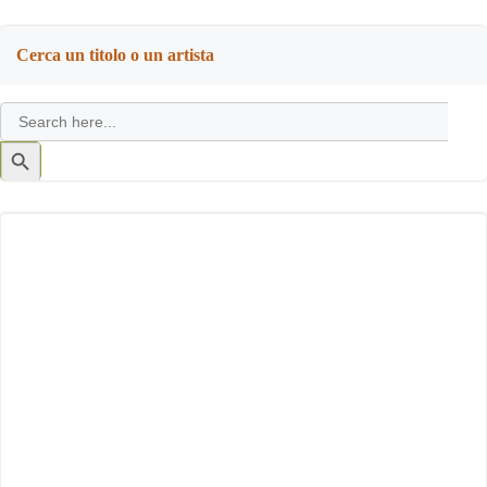
Cerca un titolo o un artista
Search
for:
Search
Button