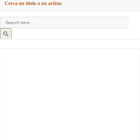
Cerca un titolo o un artista
Search
for:
Search
Button