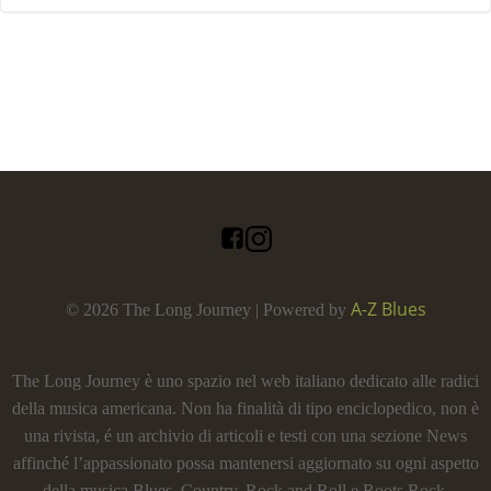
A-Z Blues
© 2026 The Long Journey | Powered by
The Long Journey è uno spazio nel web italiano dedicato alle radici
della musica americana. Non ha finalità di tipo enciclopedico, non è
una rivista, é un archivio di articoli e testi con una sezione News
affinché l’appassionato possa mantenersi aggiornato su ogni aspetto
della musica Blues, Country, Rock and Roll e Roots Rock.