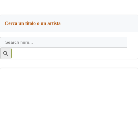
Cerca un titolo o un artista
Search
for:
Search
Button