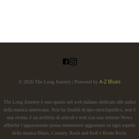
A-Z Blues
© 2026 The Long Journey | Powered by
The Long Journey è uno spazio nel web italiano dedicato alle radici
della musica americana. Non ha finalità di tipo enciclopedico, non è
una rivista, é un archivio di articoli e testi con una sezione News
affinché l’appassionato possa mantenersi aggiornato su ogni aspetto
della musica Blues, Country, Rock and Roll e Roots Rock.