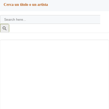
Cerca un titolo o un artista
Search
for:
Search
Button