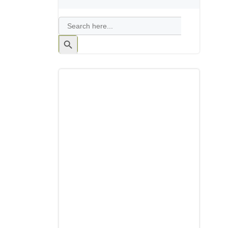
Search
for:
Search
Button