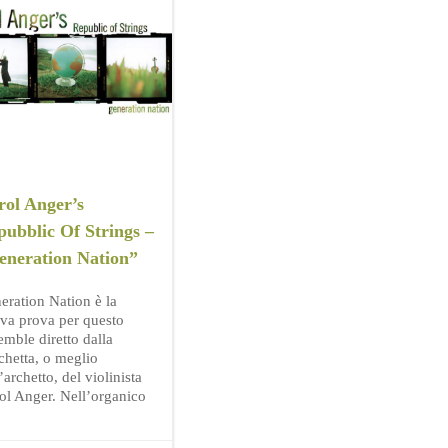
rol Anger’s
ubblic Of Strings –
eneration Nation”
eration Nation è la
va prova per questo
emble diretto dalla
chetta, o meglio
’archetto, del violinista
ol Anger. Nell’organico
]