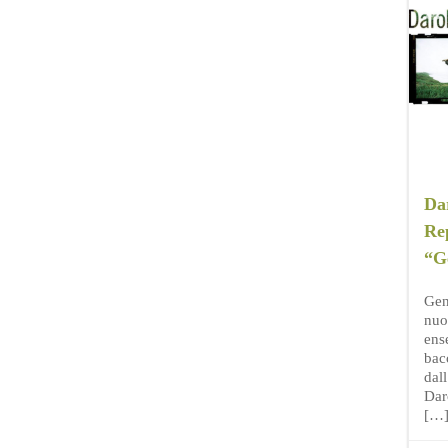
Da
Rep
“G
Gen
nuo
ens
bac
dall
Dar
[…