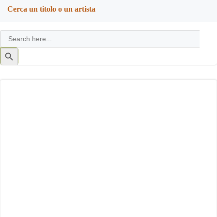
Cerca un titolo o un artista
Search
for:
Search
Button