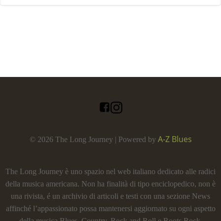
A-Z Blues
© 2026 The Long Journey | Powered by
The Long Journey è uno spazio nel web italiano dedicato alle radici
della musica americana. Non ha finalità di tipo enciclopedico, non è
una rivista, é un archivio di articoli e testi con una sezione News
affinché l’appassionato possa mantenersi aggiornato su ogni aspetto
della musica Blues, Country, Rock and Roll e Roots Rock.