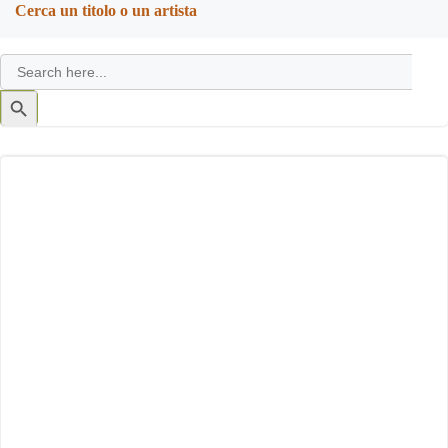
Cerca un titolo o un artista
Search
for:
Search
Button