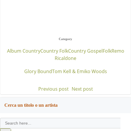
Category
Album Country
Country Folk
Country Gospel
Folk
Remo
Ricaldone
Glory Bound
Tom Kell & Emiko Woods
Previous post
Next post
Post
Post
navigation
navigation
Cerca un titolo o un artista
Search
for:
Search