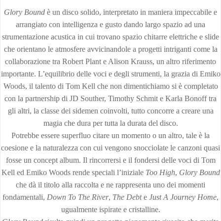
Glory Bound
è un disco solido, interpretato in maniera impeccabile e
arrangiato con intelligenza e gusto dando largo spazio ad una
strumentazione acustica in cui trovano spazio chitarre elettriche e slide
che orientano le atmosfere avvicinandole a progetti intriganti come la
collaborazione tra Robert Plant e Alison Krauss, un altro riferimento
importante. L’equilibrio delle voci e degli strumenti, la grazia di Emiko
Woods, il talento di Tom Kell che non dimentichiamo si è completato
con la partnership di JD Souther, Timothy Schmit e Karla Bonoff tra
gli altri, la classe dei sidemen coinvolti, tutto concorre a creare una
magia che dura per tutta la durata del disco.
Potrebbe essere superfluo citare un momento o un altro, tale è la
coesione e la naturalezza con cui vengono snocciolate le canzoni quasi
fosse un concept album. Il rincorrersi e il fondersi delle voci di Tom
Kell ed Emiko Woods rende speciali l’iniziale
Too High
,
Glory Bound
che dà il titolo alla raccolta e ne rappresenta uno dei momenti
fondamentali,
Down To The River
,
The Debt
e
Just A Journey Home
,
ugualmente ispirate e cristalline.