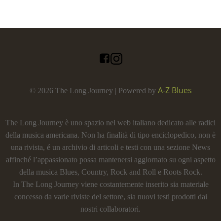
A-Z Blues
© 2026 The Long Journey | Powered by
The Long Journey è uno spazio nel web italiano dedicato alle radici
della musica americana. Non ha finalità di tipo enciclopedico, non è
una rivista, é un archivio di articoli e testi con una sezione News
affinché l’appassionato possa mantenersi aggiornato su ogni aspetto
della musica Blues, Country, Rock and Roll e Roots Rock.
In The Long Journey viene costantemente inserito sia materiale
concesso da varie riviste del settore, sia nuovi testi prodotti dai
nostri collaboratori.