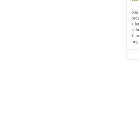
Nel
red
sil
sal
Jen
neg