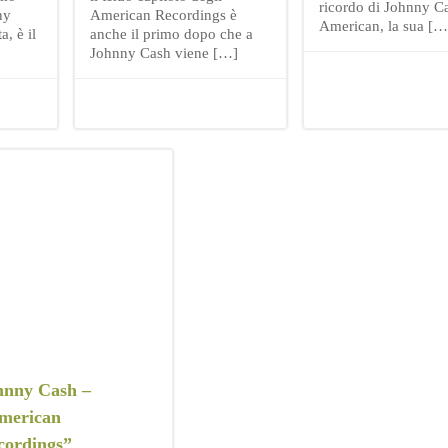
ricordo di Johnny Ca
ny
American Recordings è
American, la sua […
, è il
anche il primo dopo che a
Johnny Cash viene […]
hnny Cash –
merican
cordings”