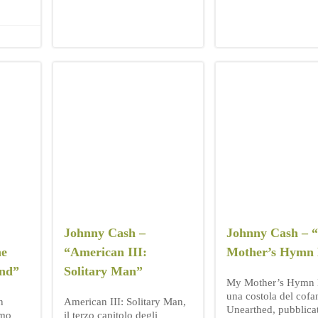
Johnny Cash –
Johnny Cash – 
he
“American III:
Mother’s Hymn
nd”
Solitary Man”
My Mother’s Hymn 
una costola del cofa
n
American III: Solitary Man,
Unearthed, pubblica
imo
il terzo capitolo degli