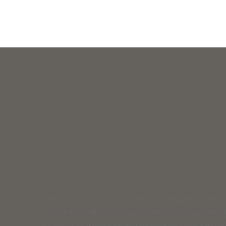
The Long Journey è uno spazio nel web italiano dedicato al
sezione News affinché l’appassionato possa mantenersi a
In The Long Journey viene costantemente inserito sia materi