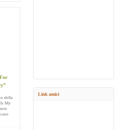
“For
ry”
Link amici
o della
d Is My
 non
 caso