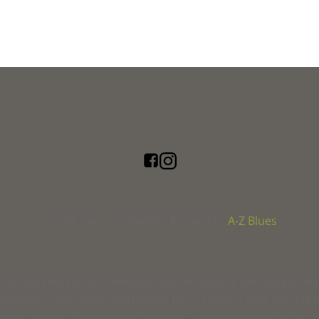
A-Z Blues
© 2026 The Long Journey | Powered by
le radici della musica americana. Non ha finalità di tipo enciclopedico, n
ggiornato su ogni aspetto della musica Blues, Country, Rock and Roll 
ale concesso da varie riviste del settore, sia nuovi testi prodotti dai nos