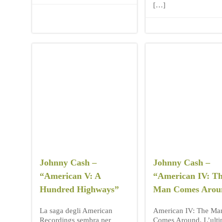
[…]
Johnny Cash –
Johnny Cash –
“American V: A
“American IV: T
Hundred Highways”
Man Comes Arou
La saga degli American
American IV: The Ma
Recordings sembra per
Comes Around. L’ult