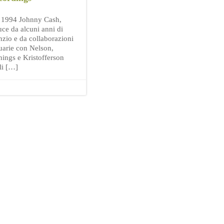
 1994 Johnny Cash,
uce da alcuni anni di
enzio e da collaborazioni
tuarie con Nelson,
nings e Kristofferson
li […]