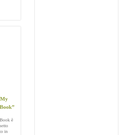
“My
 Book”
Book è
netto
to in