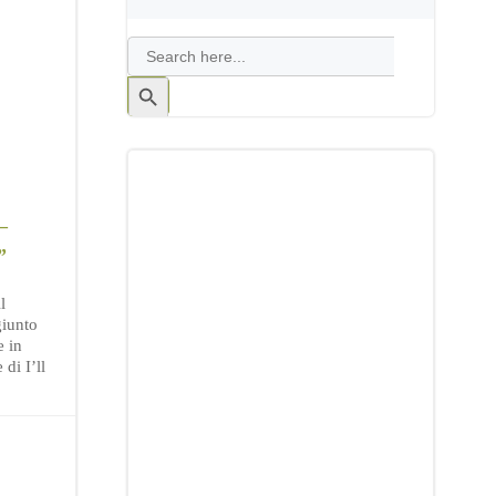
Search
for:
Search
Button
–
”
l
iunto
e in
 di I’ll