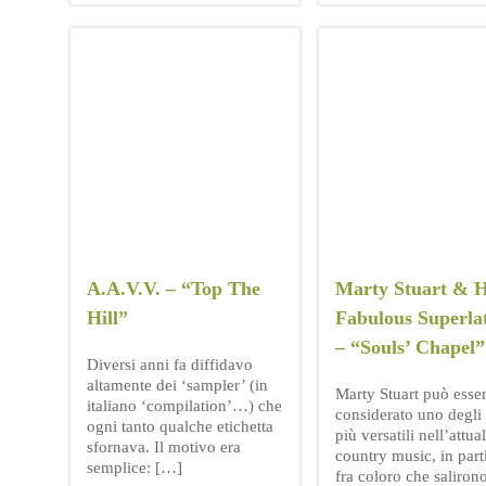
A.A.V.V. – “Top The
Marty Stuart & H
Hill”
Fabulous Superlat
– “Souls’ Chapel”
Diversi anni fa diffidavo
altamente dei ‘sampler’ (in
Marty Stuart può esse
italiano ‘compilation’…) che
considerato uno degli a
ogni tanto qualche etichetta
più versatili nell’attua
sfornava. Il motivo era
country music, in part
semplice: […]
fra coloro che salirono