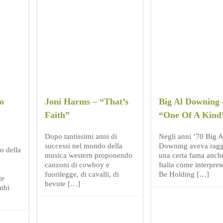
o
Joni Harms – “That’s
Big Al Downing 
Faith”
“One Of A Kind
Dopo tantissimi anni di
Negli anni ’70 Big A
successi nel mondo della
Downing aveva ragg
o della
musica western proponendo
una certa fama anch
canzoni di cowboy e
Italia come interprete
fuorilegge, di cavalli, di
Be Holding […]
te
bevute […]
mbi