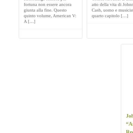
fortuna non essere ancora
atto della vita di John
giunta alla fine. Questo
Cash, uomo e musicista
quinto volume, American V:
quarto capitolo […]
A […]
Jo
“A
Re