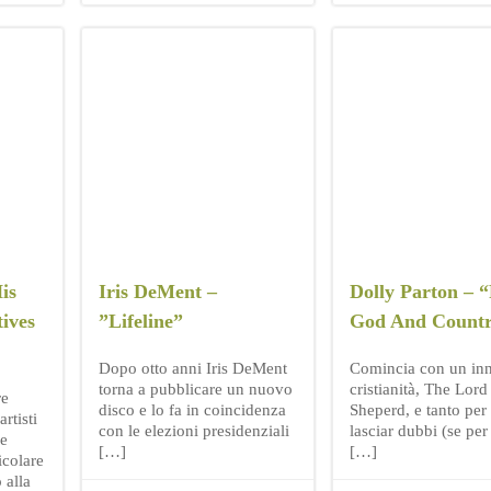
is
Iris DeMent –
Dolly Parton – 
ives
”Lifeline”
God And Count
Dopo otto anni Iris DeMent
Comincia con un inn
torna a pubblicare un nuovo
cristianità, The Lor
re
disco e lo fa in coincidenza
Sheperd, e tanto per
rtisti
con le elezioni presidenziali
lasciar dubbi (se per
le
[…]
[…]
icolare
 alla