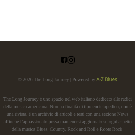
A-Z Blues
© 2026 The Long Journey | Powered by
The Long Journey è uno spazio nel web italiano dedicato alle radici
della musica americana. Non ha finalità di tipo enciclopedico, non è
una rivista, é un archivio di articoli e testi con una sezione News
affinché l’appassionato possa mantenersi aggiornato su ogni aspetto
della musica Blues, Country, Rock and Roll e Roots Rock.