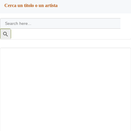
Cerca un titolo o un artista
Search
for:
Search
Button