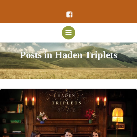
Vai
al
contenuto
Posts in Haden Triplets