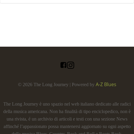
A-Z Blues
© 2026 The Long Journey | Powered by
The Long Journey è uno spazio nel web italiano dedicato alle radici
della musica americana. Non ha finalità di tipo enciclopedico, non è
una rivista, é un archivio di articoli e testi con una sezione News
affinché l’appassionato possa mantenersi aggiornato su ogni aspetto
della musica Blues, Country, Rock and Roll e Roots Rock.