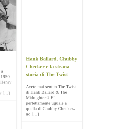
Hank Ballard, Chubby
Checker e la strana
 a
storia di The Twist
l 1950
 Henry
Avete mai sentito The Twist
,
di Hank Ballard & The
y […]
Midnighters? E’
perfettamente uguale a
quella di Chubby Checker..
no […]