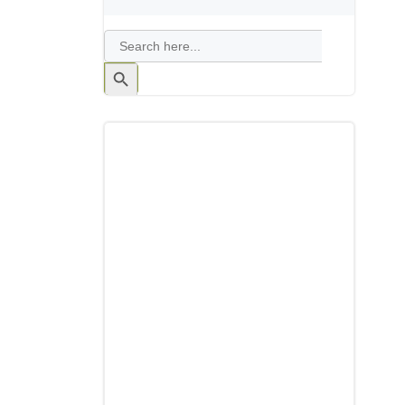
Search
for:
Search
Button