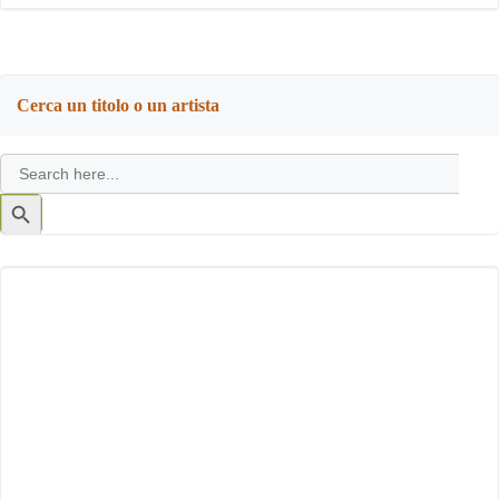
Cerca un titolo o un artista
Search
for:
Search
Button