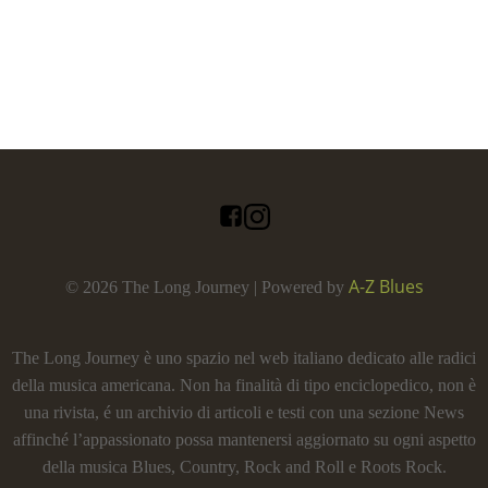
A-Z Blues
© 2026 The Long Journey | Powered by
The Long Journey è uno spazio nel web italiano dedicato alle radici
della musica americana. Non ha finalità di tipo enciclopedico, non è
una rivista, é un archivio di articoli e testi con una sezione News
affinché l’appassionato possa mantenersi aggiornato su ogni aspetto
della musica Blues, Country, Rock and Roll e Roots Rock.