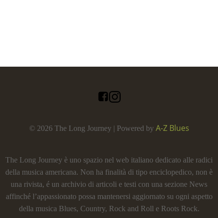
A-Z Blues
© 2026 The Long Journey | Powered by
The Long Journey è uno spazio nel web italiano dedicato alle radici
della musica americana. Non ha finalità di tipo enciclopedico, non è
una rivista, é un archivio di articoli e testi con una sezione News
affinché l’appassionato possa mantenersi aggiornato su ogni aspetto
della musica Blues, Country, Rock and Roll e Roots Rock.