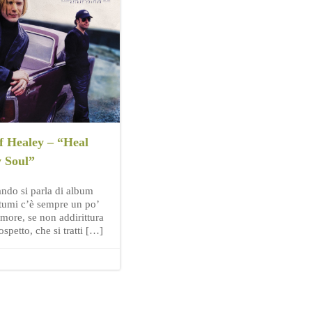
f Healey – “Heal
 Soul”
ndo si parla di album
tumi c’è sempre un po’
imore, se non addirittura
ospetto, che si tratti […]