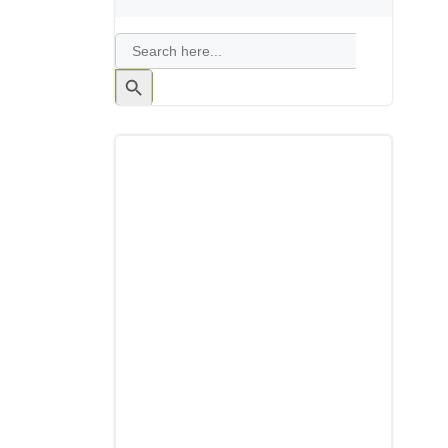
Search
for:
Search
Button