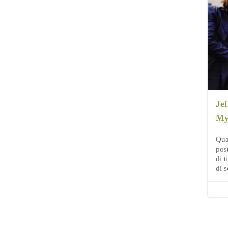
Jef
My
Qua
pos
di t
di s