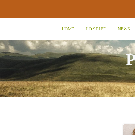
Vai
al
contenuto
HOME
LO STAFF
NEWS
P