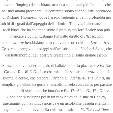
lavoro: l’impiego della chitarra acustica è qui assai più frequente che
nei suoi album precedenti, lo conferma subito anche
I Misunderstood
di Richard Thompson, dove l’assolo tagliente entra in profondità nei
solchi disegnati dall’arpeggio della ritmica. Tuttavia, l’alternanza con il
rock blues che ha contraddistinto il primissimo Jeff Healey non può
mancare e quindi gustiamo l’impatto diretto di
Please
, con
reminiscenze hendrixiane, le accattivanti e orecchiabili
Love in Her
Eyes
, con i pregevoli passaggi sull’acustica, e poi
Under A Stone
, che
dai tratti morbidi dell’apertura cresce fino al solito grande assolo.
Si ascoltano volentieri un paio di ballate, come la piacevole
Kiss The
Ground You Walk On
, ben costruita nelle sue armonizzazioni e nel
ritornello corale, che prepara il terreno all’intensa
All The Saints
, un
semplice gioiellino da gustare riascoltandoselo con calma; per passare
quindi al riff sincopato che introduce
Put The Shoe On The Other
Foot
, che si sviluppa poi in un rock blues nello stile di Healey,
trascinante, con la ritmica incisiva e un assolo che trasuda energia in
ogni nota. La dolcezza della chitarra acustica di
It’s The Last Time