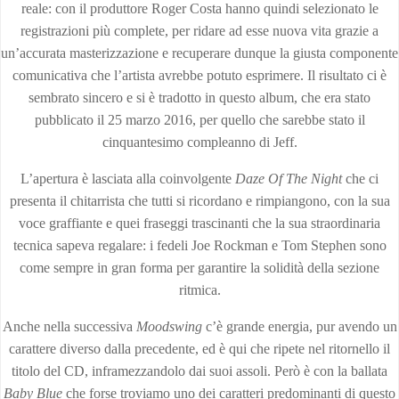
reale: con il produttore Roger Costa hanno quindi selezionato le
registrazioni più complete, per ridare ad esse nuova vita grazie a
un’accurata masterizzazione e recuperare dunque la giusta componente
comunicativa che l’artista avrebbe potuto esprimere. Il risultato ci è
sembrato sincero e si è tradotto in questo album, che era stato
pubblicato il 25 marzo 2016, per quello che sarebbe stato il
cinquantesimo compleanno di Jeff.
L’apertura è lasciata alla coinvolgente
Daze Of The Night
che ci
presenta il chitarrista che tutti si ricordano e rimpiangono, con la sua
voce graffiante e quei fraseggi trascinanti che la sua straordinaria
tecnica sapeva regalare: i fedeli Joe Rockman e Tom Stephen sono
come sempre in gran forma per garantire la solidità della sezione
ritmica.
Anche nella successiva
Moodswing
c’è grande energia, pur avendo un
carattere diverso dalla precedente, ed è qui che ripete nel ritornello il
titolo del CD, inframezzandolo dai suoi assoli. Però è con la ballata
Baby Blue
che forse troviamo uno dei caratteri predominanti di questo