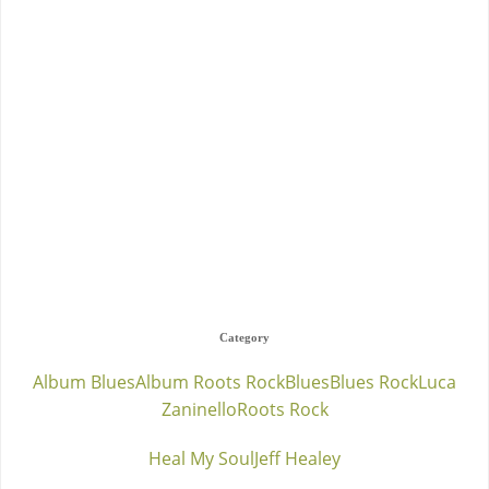
Category
Album Blues
Album Roots Rock
Blues
Blues Rock
Luca
Zaninello
Roots Rock
Heal My Soul
Jeff Healey