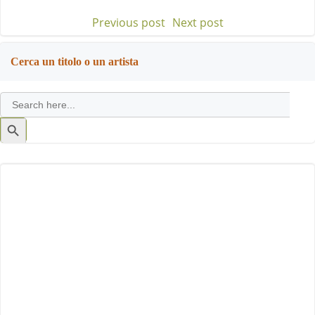
Previous post
Next post
Post
Post
navigation
navigation
Cerca un titolo o un artista
Search
for:
Search
Button