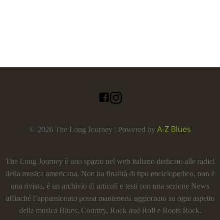
A-Z Blues
© 2026 The Long Journey | Powered by
The Long Journey è uno spazio nel web italiano dedicato alle radici
della musica americana. Non ha finalità di tipo enciclopedico, non è
una rivista, é un archivio di articoli e testi con una sezione News
affinché l’appassionato possa mantenersi aggiornato su ogni aspetto
della musica Blues, Country, Rock and Roll e Roots Rock.