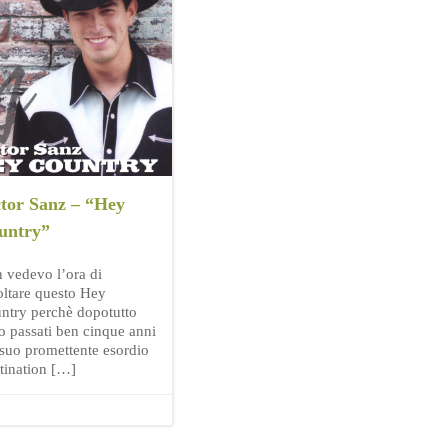
ctor Sanz – “Hey
untry”
 vedevo l’ora di
oltare questo Hey
ntry perchè dopotutto
o passati ben cinque anni
 suo promettente esordio
tination […]