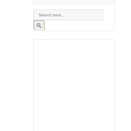
Search
for:
Search
Button