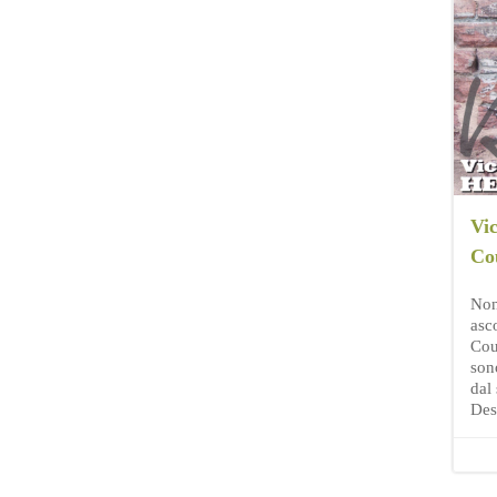
Vi
Co
Non
asc
Cou
son
dal
Des