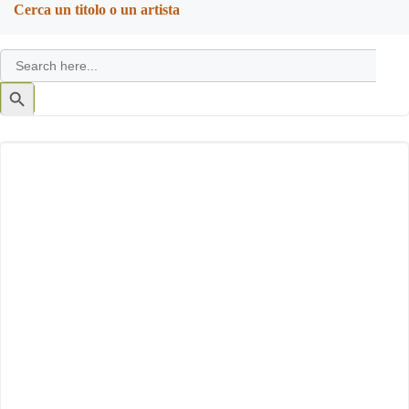
Cerca un titolo o un artista
Search
for:
Search
Button