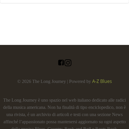
A-Z Blues
© 2026 The Long Journey | Powered by
The Long Journey è uno spazio nel web italiano dedicato alle radici
della musica americana. Non ha finalità di tipo enciclopedico, non è
una rivista, é un archivio di articoli e testi con una sezione News
affinché l’appassionato possa mantenersi aggiornato su ogni aspetto
della musica Blues, Country, Rock and Roll e Roots Rock.