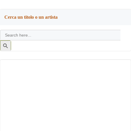
Cerca un titolo o un artista
Search
for:
Search
Button