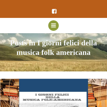
Vai
al
contenuto
Posts in I giorni felici della
musica folk americana