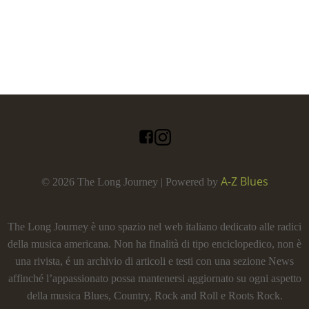
A-Z Blues
© 2026 The Long Journey | Powered by
The Long Journey è uno spazio nel web italiano dedicato alle radici
della musica americana. Non ha finalità di tipo enciclopedico, non è
una rivista, é un archivio di articoli e testi con una sezione News
affinché l’appassionato possa mantenersi aggiornato su ogni aspetto
della musica Blues, Country, Rock and Roll e Roots Rock.