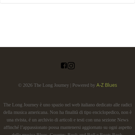
A-Z Blues
© 2026 The Long Journey | Powered by
The Long Journey è uno spazio nel web italiano dedicato alle radici
della musica americana. Non ha finalità di tipo enciclopedico, non è
una rivista, é un archivio di articoli e testi con una sezione News
affinché l’appassionato possa mantenersi aggiornato su ogni aspetto
della musica Blues, Country, Rock and Roll e Roots Rock.