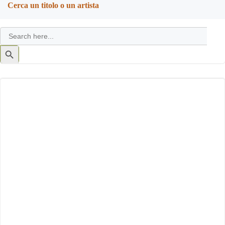
Cerca un titolo o un artista
Search
for:
Search
Button