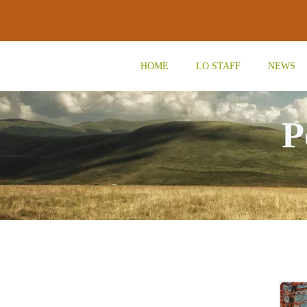
Vai
al
contenuto
HOME
LO STAFF
NEWS
P