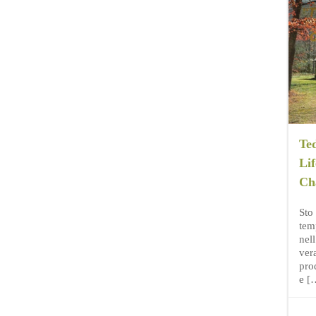
Te
Li
Ch
Sto
tem
nel
vera
prod
e [