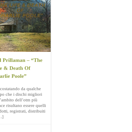
d Prillaman – “The
fe & Death Of
arlie Poole”
 costatando da qualche
po che i dischi migliori
l’ambito dell’otm più
ce risultano essere quelli
otti, registrati, distribuiti
…]