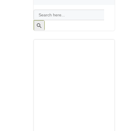
Search
for:
Search
Button