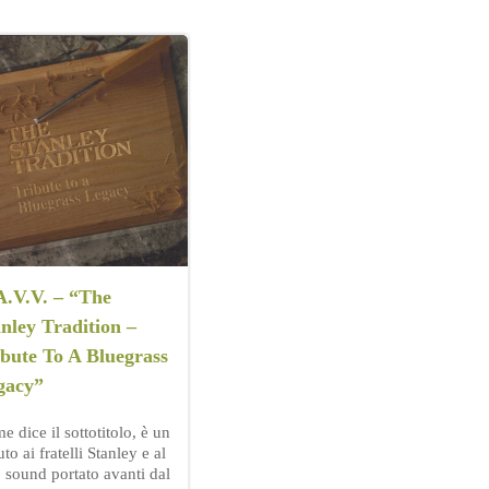
A.V.V. – “The
nley Tradition –
bute To A Bluegrass
gacy”
 dice il sottotitolo, è un
uto ai fratelli Stanley e al
o sound portato avanti dal