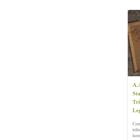
A.
Sta
Tri
Le
Come
trib
lor