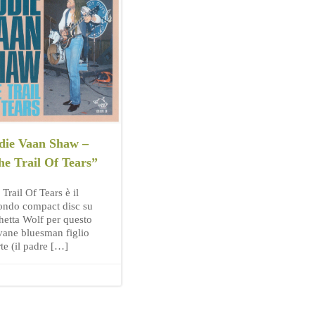
die Vaan Shaw –
he Trail Of Tears”
Trail Of Tears è il
ondo compact disc su
chetta Wolf per questo
vane bluesman figlio
te (il padre […]