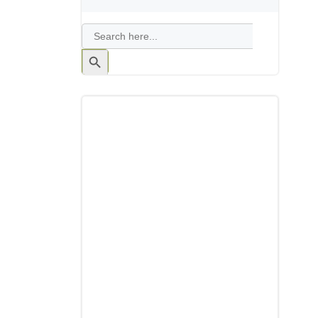
Search
for:
Search
Button