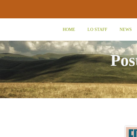
Vai
al
contenuto
HOME
LO STAFF
NEWS
Pos