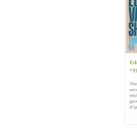
Ed
“T
The 
sec
eti
gio
d’ar