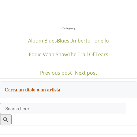
Category
Album Blues
Blues
Umberto Tonello
Eddie Vaan Shaw
The Trail Of Tears
Previous post
Next post
Post
Post
navigation
navigation
Cerca un titolo o un artista
Search
for:
Search
Button