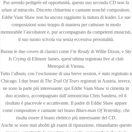
Pur avendo pedigrée ed opportunità, questo suo secondo CD non fa
urlare al miracolo. Discreto chitarrista e cantante nonché compositore,
Eddie Vaan Shaw non ha ancora raggiunto la statura di leader. Le sue
composizioni sono troppo di maniera per catturare in modo
memorabile l’ascoltatore e, pur accompagnato da competenti musicisti,
il suo suono scivola via senza eccessiva personalità.
Buone le due covers di classici come
I’m Ready
di Willie Dixon, e
Sky
Is Crying
di Ellmore James, quest’ultima registrata live al club
Metropol di Vienna.
Tutto l’album, con l’esclusione di una breve session, è stato registrato a
Chicago. I due brani di
The Trail Of Tears
registrati in Austria, invece,
ne sono la parte più interessante: qui Eddie Vaan Shaw si cimenta in
duo acustico, accompagnato dall’armonicista Chris Sandera, ed il
risultato è piacevole e accattivante. Il padre di Eddie Shaw appare
come compositore e cantante nel brano
Blues-man Of Yesterday
, che
risulta essere il brano elettrico più interessante del CD.
Anche se sono stati aboliti gli esami di riparazione, rimandiamo questo