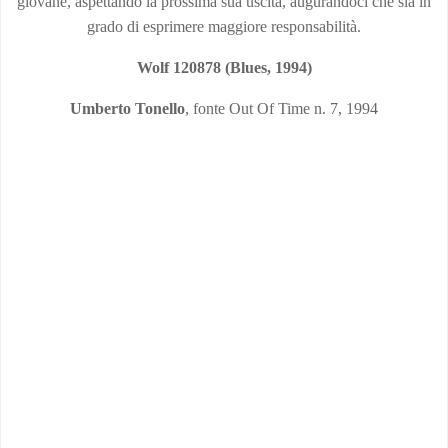
giovane, aspettando la prossima sua uscita, augurandoci che sia in
grado di esprimere maggiore responsabilità.
Wolf 120878 (
Blues,
1994)
Umberto Tonello
, fonte Out Of Time n. 7, 1994