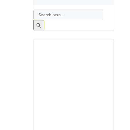
Search
for:
Search
Button