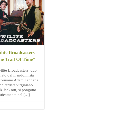
lite Broadcasters –
he Trail Of Time”
wilite Broadcasters, duo
mato dal mandolinista
iforniano Adam Tanner e
chitarrista virginiano
k Jackson, si pongono
listicamente nel […]