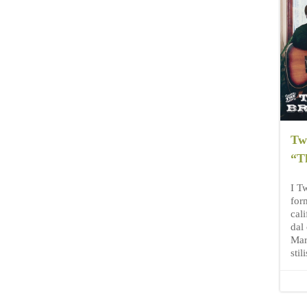
Twi
“T
I T
for
cal
dal 
Mar
sti