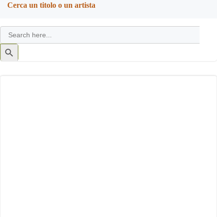
Cerca un titolo o un artista
Search
for:
Search
Button