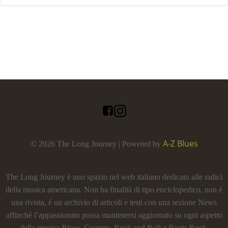
A-Z Blues
© 2026 The Long Journey | Powered by
The Long Journey è uno spazio nel web italiano dedicato alle radici
della musica americana. Non ha finalità di tipo enciclopedico, non è
una rivista, é un archivio di articoli e testi con una sezione News
affinché l’appassionato possa mantenersi aggiornato su ogni aspetto
della musica Blues, Country, Rock and Roll e Roots Rock.