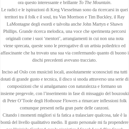
ora questo interessante e brillante
To The Mountain
.
Le radici e le ispirazioni di Kreg Viesselman sono da ricercarsi in quei
territori tra il folk e il soul, tra Van Morrison e Tim Buckley, il Ray
LaMontagne degli esordi e talvolta anche John Martyn e Shawn
Phillips. Grande ricerca melodica, una voce che sperimenta percorsi
originali come i suoi ‘mentori’, arrangiamenti in cui non una nota
viene sprecata, queste sono le prerogative di un artista poliedrico ed
affascinante che ha trovato una sua via confermando quanto di buono i
dischi precedenti avevano tracciato.
Inciso ad Oslo con musicisti locali, assolutamente sconosciuti ma tutti
dotati di grande gusto e tecnica, il disco si snoda attraverso una serie di
composizioni che si amalgamano con naturalezza e formano un
insieme pregevole, con l’inserimento in fase di missaggio del bouzouki
di Peter O’Toole degli Hothouse Flowers a rimarcare inflessioni folk
comunque presenti nella gran parte delle canzoni.
Citando i momenti migliori si fa fatica a tralasciare qualcosa, tale è la
bontà del livello qualitativo medio. Il gusto personale mi fa propendere