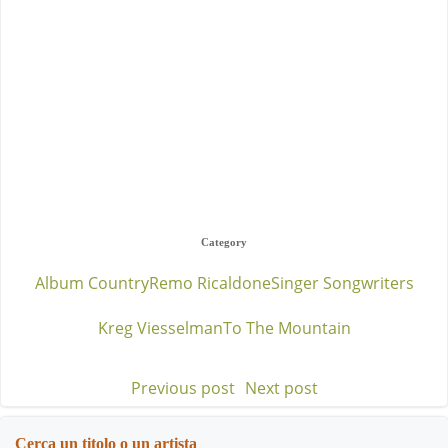
Category
Album Country
Remo Ricaldone
Singer Songwriters
Kreg Viesselman
To The Mountain
Previous post
Next post
Post
Post
navigation
navigation
Cerca un titolo o un artista