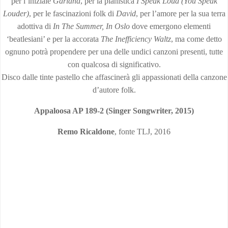
per l’iniziale
Garland
, per la pianistica
I Speak Loud (You Speak
Louder)
, per le fascinazioni folk di
David
, per l’amore per la sua terra
adottiva di
In The Summer, In Oslo
dove emergono elementi
‘beatlesiani’ e per la accorata
The Inefficiency Waltz
, ma come detto
ognuno potrà propendere per una delle undici canzoni presenti, tutte
con qualcosa di significativo.
Disco dalle tinte pastello che affascinerà gli appassionati della canzone
d’autore folk.
Appaloosa AP 189-2 (Singer Songwriter, 2015)
Remo Ricaldone
, fonte TLJ, 2016