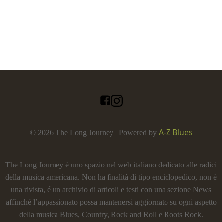
A-Z Blues
© 2026 The Long Journey | Powered by
The Long Journey è uno spazio nel web italiano dedicato alle radici
della musica americana. Non ha finalità di tipo enciclopedico, non è
una rivista, é un archivio di articoli e testi con una sezione News
affinché l’appassionato possa mantenersi aggiornato su ogni aspetto
della musica Blues, Country, Rock and Roll e Roots Rock.