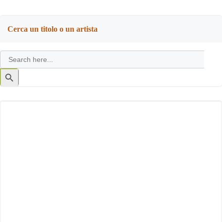
Cerca un titolo o un artista
Search
for:
Search
Button