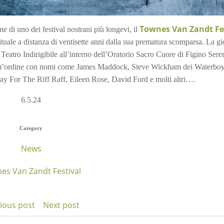
Townes Van Zandt Fe
 di uno dei festival nostrani più longevi, il
ituale a distanza di ventisette anni dalla sua prematura scomparsa. La gi
il Teatro Indirigibile all’interno dell’Oratorio Sacro Cuore di Figino Sere
prim’ordine con nomi come James Maddock, Steve Wickham dei Waterboy
ray For The Riff Raff, Eileen Rose, David Ford e molti altri….
6.5.24
Category
News
es Van Zandt Festival
ious post
Next post
t
Post