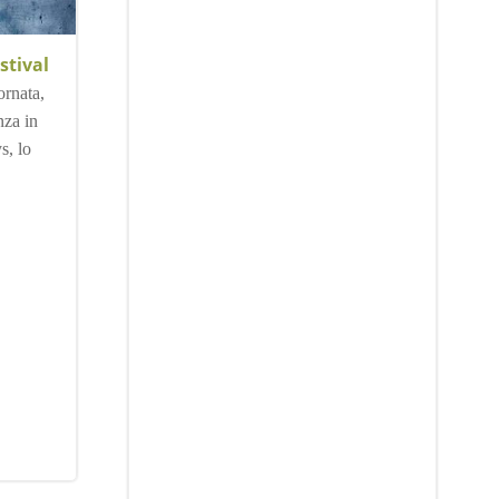
stival
ornata,
nza in
s, lo