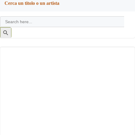
Cerca un titolo o un artista
Search
for:
Search
Button