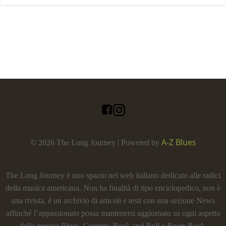
A-Z Blues
© 2026 The Long Journey | Powered by
The Long Journey è uno spazio nel web italiano dedicato alle radici
della musica americana. Non ha finalità di tipo enciclopedico, non è
una rivista, é un archivio di articoli e testi con una sezione News
affinché l’appassionato possa mantenersi aggiornato su ogni aspetto
della musica Blues, Country, Rock and Roll e Roots Rock.