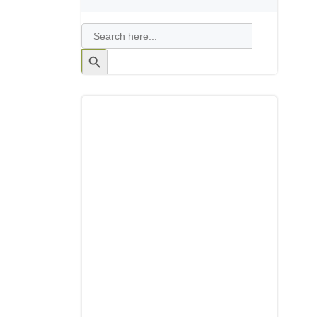
Search
for:
Search
Button