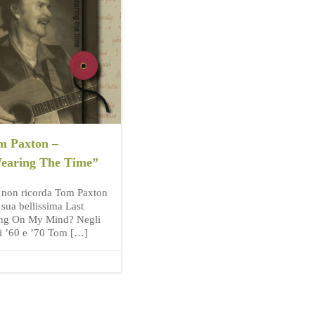
m Paxton –
earing The Time”
 non ricorda Tom Paxton
 sua bellissima Last
ng On My Mind? Negli
i ’60 e ’70 Tom […]