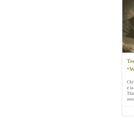
To
“W
Chi
e la
Thi
ann