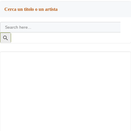
Cerca un titolo o un artista
Search
for:
Search
Button