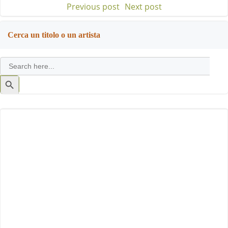
Previous post
Next post
Post
Post
navigation
navigation
Cerca un titolo o un artista
Search
for:
Search
Button