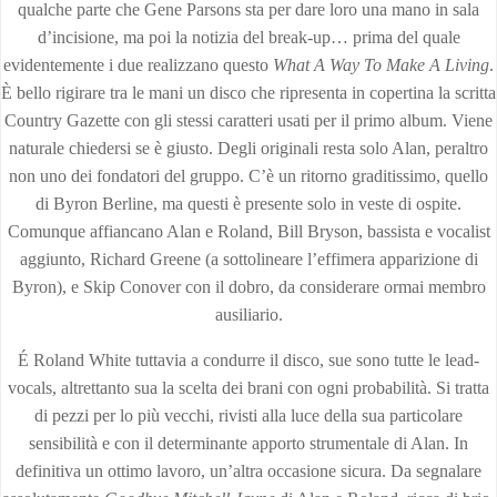
qualche parte che Gene Parsons sta per dare loro una mano in sala
d’incisione, ma poi la notizia del break-up… prima del quale
evidentemente i due realizzano questo
What A Way To Make A Living
.
È bello rigirare tra le mani un disco che ripresenta in copertina la scritta
Country Gazette con gli stessi caratteri usati per il primo album. Viene
naturale chiedersi se è giusto. Degli originali resta solo Alan, peraltro
non uno dei fondatori del gruppo. C’è un ritorno graditissimo, quello
di Byron Berline, ma questi è presente solo in veste di ospite.
Comunque affiancano Alan e Roland, Bill Bryson, bassista e vocalist
aggiunto, Richard Greene (a sottolineare l’effimera apparizione di
Byron), e Skip Conover con il dobro, da considerare ormai membro
ausiliario.
É Roland White tuttavia a condurre il disco, sue sono tutte le lead-
vocals, altrettanto sua la scelta dei brani con ogni probabilità. Si tratta
di pezzi per lo più vecchi, rivisti alla luce della sua particolare
sensibilità e con il determinante apporto strumentale di Alan. In
definitiva un ottimo lavoro, un’altra occasione sicura. Da segnalare