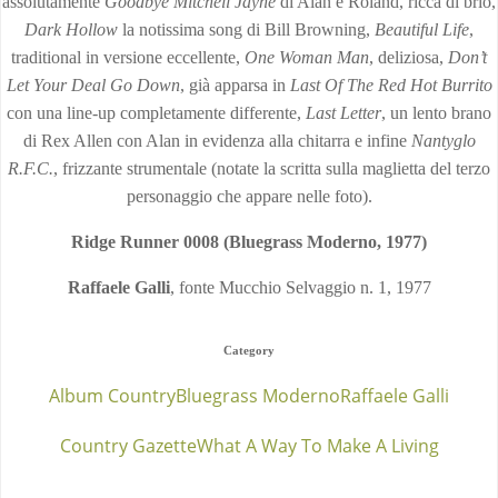
assolutamente
Goodbye Mitchell Jayne
di Alan e Roland, ricca di brio,
Dark Hollow
la notissima song di Bill Browning,
Beautiful Life
,
traditional in versione eccellente,
One Woman Man
, deliziosa,
Don’t
Let Your Deal Go Down
, già apparsa in
Last Of The Red Hot Burrito
con una line-up completamente differente,
Last Letter
, un lento brano
di Rex Allen con Alan in evidenza alla chitarra e infine
Nantyglo
R.F.C.
, frizzante strumentale (notate la scritta sulla maglietta del terzo
personaggio che appare nelle foto).
Ridge Runner 0008 (Bluegrass Moderno, 1977)
Raffaele Galli
, fonte Mucchio Selvaggio n. 1, 1977
Category
Album Country
Bluegrass Moderno
Raffaele Galli
Country Gazette
What A Way To Make A Living