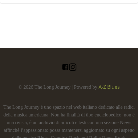
A-Z Blues
© 2026 The Long Journey | Powered by
The Long Journey è uno spazio nel web italiano dedicato alle radici
della musica americana. Non ha finalità di tipo enciclopedico, non è
una rivista, é un archivio di articoli e testi con una sezione News
affinché l’appassionato possa mantenersi aggiornato su ogni aspetto
della musica Blues, Country, Rock and Roll e Roots Rock.