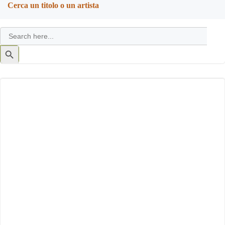
Cerca un titolo o un artista
Search
for:
Search
Button